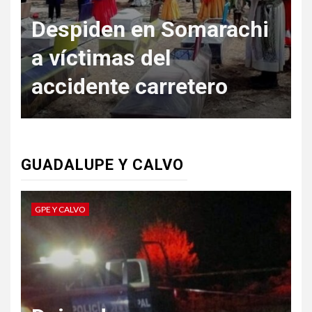
Despiden en Somarachi
T
a víctimas del
accidente carretero
GUADALUPE Y CALVO
GPE Y CALVO
G
L
p