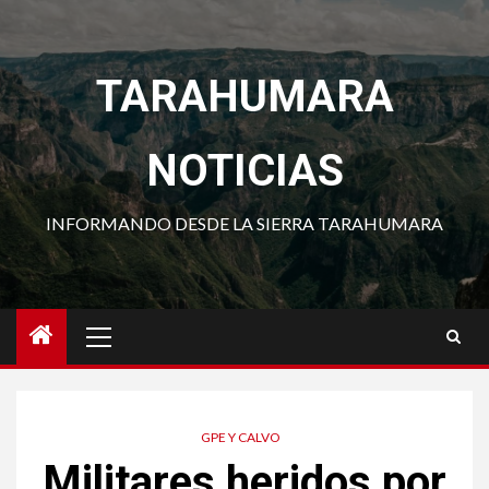
Saltar
al
contenido
TARAHUMARA
NOTICIAS
INFORMANDO DESDE LA SIERRA TARAHUMARA
Menú
principal
GPE Y CALVO
Militares heridos por